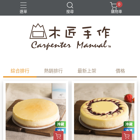
0
選單
搜尋
購物車
檸檬糖霜
老奶奶
草莓
蛋糕
重乳酪
綜合排行
熱銷排行
最新上架
價格