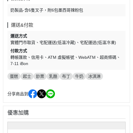
奶製品-含6隻叉子，附6包墨西哥辣粉包
運送&付款
運送方式
實體門市取貨
宅配運送(低溫冷藏)
宅配運送(低溫冷凍)
付款方式
轉帳匯款
信用卡
ATM 虛擬帳號
WebATM
超商條碼
7-11 iBon
蛋糕
起士
鈔票
乳酪
布丁
牛奶
冰淇淋
分享商品到
優惠加購