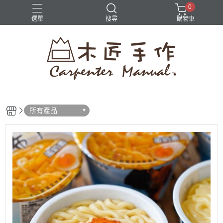
0
選單
搜尋
購物車
檸檬糖霜
老奶奶
草莓
蛋糕
重乳酪
所有產品